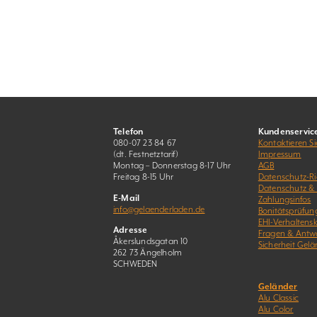
Telefon
Kundenservic
080-07 23 84 67
Kontaktieren Si
(dt. Festnetztarif)
Impressum
Montag – Donnerstag 8-17 Uhr
AGB
Freitag 8-15 Uhr
Datenschutz-Ric
Datenschutz &
E-Mail
Zahlungsinfos
info@gelaenderladen.de
Bonitätsprüfun
EHI-Verhaltens
Adresse
Fragen & Antw
Åkerslundsgatan 10
Sicherheit Gelä
262 73 Ängelholm
SCHWEDEN
Geländer
Alu Classic
Alu Color