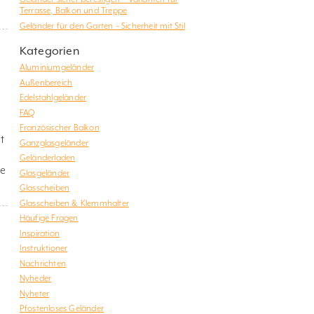
Terrasse, Balkon und Treppe
Geländer für den Garten – Sicherheit mit Stil
Kategorien
Aluminiumgeländer
Außenbereich
Edelstahlgeländer
FAQ
Französischer Balkon
t
Ganzglasgeländer
Geländerladen
he
Glasgeländer
Glasscheiben
Glasscheiben & Klemmhalter
Häufige Fragen
Inspiration
Instruktioner
Nachrichten
Nyheder
Nyheter
Pfostenloses Geländer