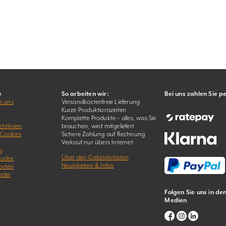
e
So arbeiten wir:
Bei uns zahlen Sie p
e uns
Versandkostenfreie Lieferung
Kurze Produktionszeiten
Komplette Produkte – alles, was Sie
htlinien
brauchen, wird mitgeliefert
 Cookies
Sichere Zahlung auf Rechnung
Verkauf nur übers Internet
g
Über den Geländerladen
kodex
Neuigkeiten & Infos
orten
nder
Folgen Sie uns in de
Medien