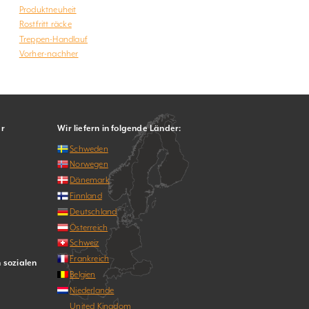
Produktneuheit
Rostfritt räcke
Treppen-Handlauf
Vorher-nachher
er
Wir liefern in folgende Länder:
Schweden
Norwegen
Dänemark
Finnland
Deutschland
Österreich
Schweiz
Frankreich
n sozialen
Belgien
Niederlande
United Kingdom