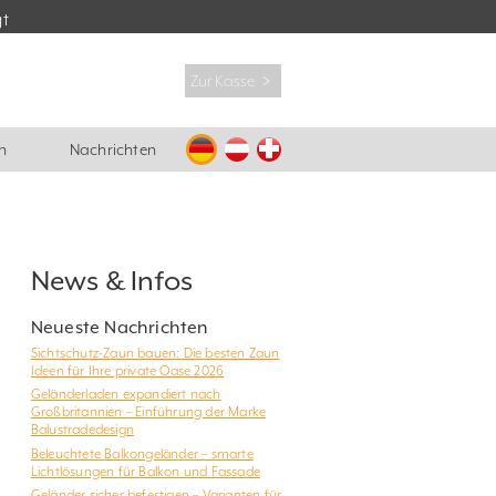
gt
Zur Kasse ﹥
n
Nachrichten
News & Infos
Neueste Nachrichten
Sichtschutz-Zaun bauen: Die besten Zaun
Ideen für Ihre private Oase 2026
Geländerladen expandiert nach
Großbritannien – Einführung der Marke
Balustradedesign
Beleuchtete Balkongeländer – smarte
Lichtlösungen für Balkon und Fassade
Geländer sicher befestigen – Varianten für