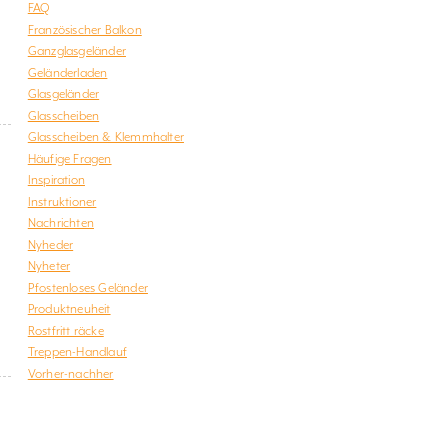
FAQ
Französischer Balkon
Ganzglasgeländer
Geländerladen
Glasgeländer
Glasscheiben
Glasscheiben & Klemmhalter
Häufige Fragen
Inspiration
Instruktioner
Nachrichten
Nyheder
Nyheter
Pfostenloses Geländer
Produktneuheit
Rostfritt räcke
Treppen-Handlauf
Vorher-nachher