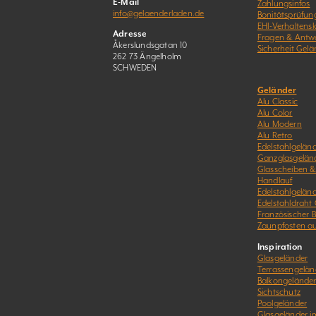
E-Mail
Zahlungsinfos
info@gelaenderladen.de
Bonitätsprüfun
EHI-Verhaltens
Adresse
Fragen & Antw
Åkerslundsgatan 10
Sicherheit Gelä
262 73 Ängelholm
SCHWEDEN
Geländer
Alu Classic
Alu Color
Alu Modern
Alu Retro
Edelstahlgeländ
Ganzglasgelän
Glasscheiben 
Handlauf
Edelstahlgelän
Edelstahldraht
Französischer 
Zaunpfosten a
Inspiration
Glasgeländer
Terrassengelän
Balkongelände
Sichtschutz
Poolgeländer
Glasgeländer 