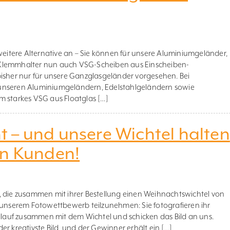
 weitere Alternative an – Sie können für unsere Aluminiumgeländer,
 Klemmhalter nun auch VSG-Scheiben aus Einscheiben-
bisher nur für unsere Ganzglasgeländer vorgesehen. Bei
unseren Aluminiumgeländern, Edelstahlgeländern sowie
m starkes VSG aus Floatglas […]
 – und unsere Wichtel halten
en Kunden!
, die zusammen mit ihrer Bestellung einen Weihnachtswichtel von
 unserem Fotowettbewerb teilzunehmen: Sie fotografieren ihr
auf zusammen mit dem Wichtel und schicken das Bild an uns.
r kreativste Bild, und der Gewinner erhält ein […]