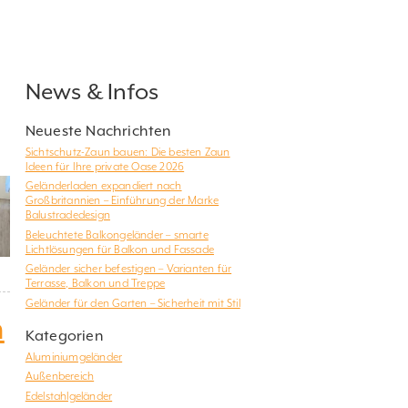
News & Infos
Neueste Nachrichten
Sichtschutz-Zaun bauen: Die besten Zaun
Ideen für Ihre private Oase 2026
Geländerladen expandiert nach
Großbritannien – Einführung der Marke
Balustradedesign
Beleuchtete Balkongeländer – smarte
Lichtlösungen für Balkon und Fassade
Geländer sicher befestigen – Varianten für
Terrasse, Balkon und Treppe
Geländer für den Garten – Sicherheit mit Stil
n
Kategorien
Aluminiumgeländer
Außenbereich
Edelstahlgeländer