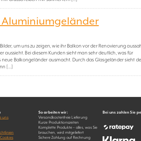
– Aluminiumgeländer
lder, um uns zu zeigen, wie ihr Balkon vor der Renovierung aussa
er aussieht. Bei diesem Kunden sieht man sehr deutlich, was für
s neue Balkongeländer ausmacht. Durch das Glasgeländer sieht de
nn […]
e
So arbeiten wir:
Bei uns zahlen Sie p
e uns
Versandkostenfreie Lieferung
Kurze Produktionszeiten
Komplette Produkte – alles, was Sie
htlinien
brauchen, wird mitgeliefert
 Cookies
Sichere Zahlung auf Rechnung