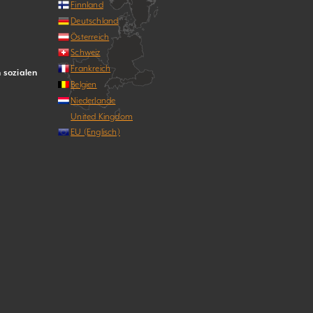
Finnland
Deutschland
Österreich
Schweiz
Frankreich
n sozialen
Belgien
Niederlande
United Kingdom
EU (Englisch)