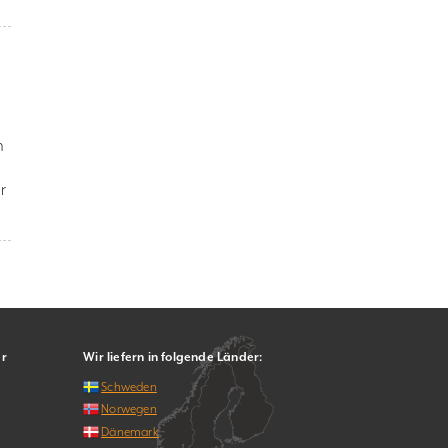
h
r
er
Wir liefern in folgende Länder:
Schweden
Norwegen
Dänemark