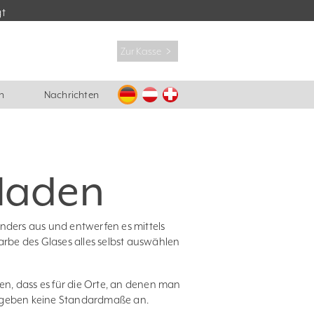
gt
Zur Kasse ﹥
n
Nachrichten
laden
nders aus und entwerfen es mittels
arbe des Glases alles selbst auswählen
en, dass es für die Orte, an denen man
d geben keine Standardmaße an.