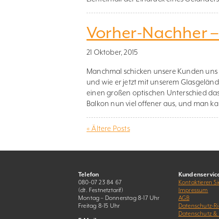
Vorher-Nachher 
21 Oktober, 2015
Manchmal schicken unsere Kunden uns Bi
und wie er jetzt mit unserem Glasgeländ
einen großen optischen Unterschied da
Balkon nun viel offener aus, und man ka
« Ältere Posts
Telefon
Kundenservic
080-07 23 84 67
Kontaktieren Si
(dt. Festnetztarif)
Impressum
Montag – Donnerstag 8-17 Uhr
AGB
Freitag 8-15 Uhr
Datenschutz-Ric
Datenschutz &