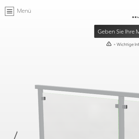
Startseite
Menü
»
Geländer
»
Elements
»
Elem
Geben Sie Ihre
40mm
≥
95mm
≤
= Wichtige I
X
- 60mm
≥ 500mm
T
≤ S
X =
ST= 1600 / 1800
500mm