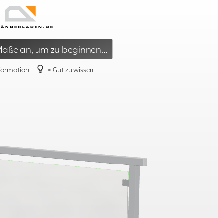
ents – Designen & bestellen
 Maße an, um zu beginnen…
nformation
= Gut zu wissen