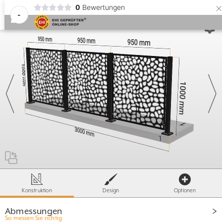
0
Bewertungen
-
40mm
≥
95mm
≤
X
- 60mm
≥ 500mm
T
≤ S
X =
ST= 1600 / 1800
500mm
Konstruktion
Design
Optionen
Abmessungen
So messen Sie richtig