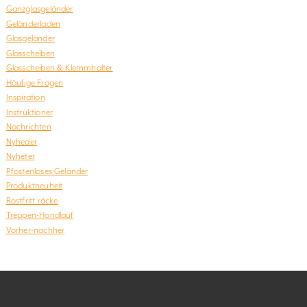
Ganzglasgeländer
Geländerladen
Glasgeländer
Glasscheiben
Glasscheiben & Klemmhalter
Häufige Fragen
Inspiration
Instruktioner
Nachrichten
Nyheder
Nyheter
Pfostenloses Geländer
Produktneuheit
Rostfritt räcke
Treppen-Handlauf
Vorher-nachher