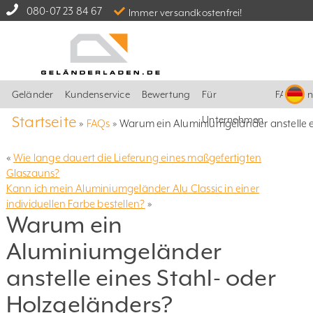
080-07 23 84 67
Immer versandkostenfrei!
Geländer
Kundenservice
Bewertung
Für
FAQ
I
Startseite
Unternehmen
»
FAQs
»
Warum ein Aluminiumgeländer anstelle e
«
Wie lange dauert die Lieferung eines maßgefertigten
Glaszauns?
Kann ich mein Aluminiumgeländer Alu Classic in einer
individuellen Farbe bestellen?
»
Warum ein
Aluminiumgeländer
anstelle eines Stahl- oder
Holzgeländers?