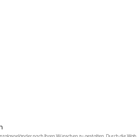
n
Ganzglasgeländer nach Ihren Wünschen zu gestalten. Durch die Wah