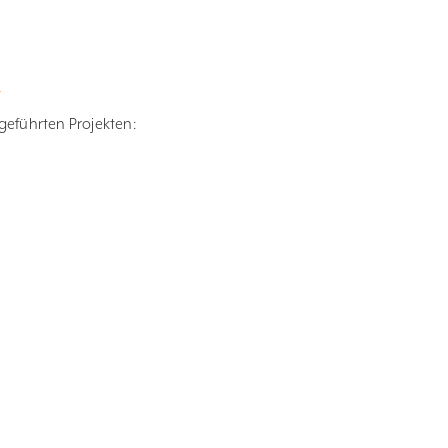
e
geführten Projekten: