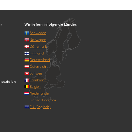
er
Wir liefern in folgende Länder:
Schweden
Norwegen
Dänemark
Finnland
Deutschland
Österreich
Schweiz
Frankreich
n sozialen
Belgien
Niederlande
United Kingdom
EU (Englisch)