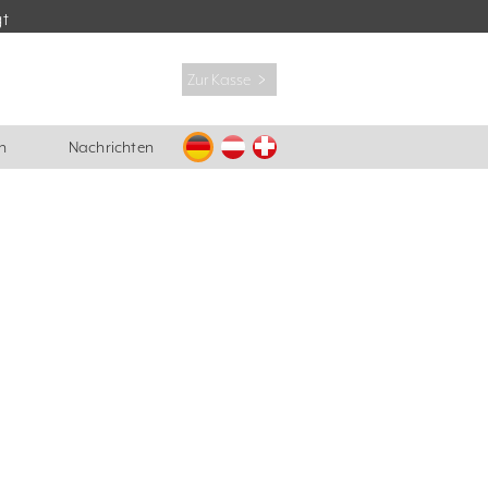
gt
Zur Kasse ﹥
n
Nachrichten