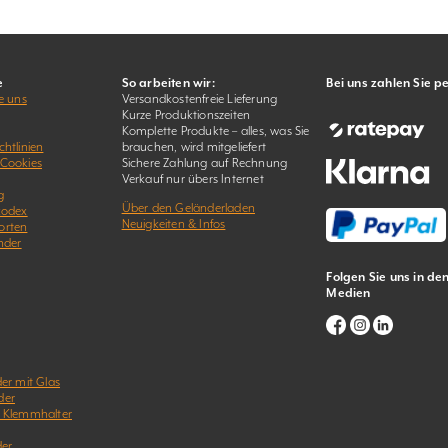
e
So arbeiten wir:
Bei uns zahlen Sie p
e uns
Versandkostenfreie Lieferung
Kurze Produktionszeiten
Komplette Produkte – alles, was Sie
htlinien
brauchen, wird mitgeliefert
 Cookies
Sichere Zahlung auf Rechnung
Verkauf nur übers Internet
g
Über den Geländerladen
kodex
Neuigkeiten & Infos
orten
nder
Folgen Sie uns in de
Medien
er mit Glas
der
& Klemmhalter
der