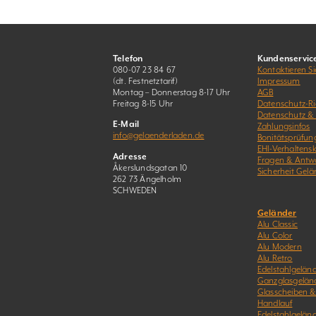
Telefon
Kundenservic
080-07 23 84 67
Kontaktieren Si
(dt. Festnetztarif)
Impressum
Montag – Donnerstag 8-17 Uhr
AGB
Freitag 8-15 Uhr
Datenschutz-Ric
Datenschutz &
E-Mail
Zahlungsinfos
info@gelaenderladen.de
Bonitätsprüfun
EHI-Verhaltens
Adresse
Fragen & Antw
Åkerslundsgatan 10
Sicherheit Gelä
262 73 Ängelholm
SCHWEDEN
Geländer
Alu Classic
Alu Color
Alu Modern
Alu Retro
Edelstahlgeländ
Ganzglasgelän
Glasscheiben 
Handlauf
Edelstahlgelän