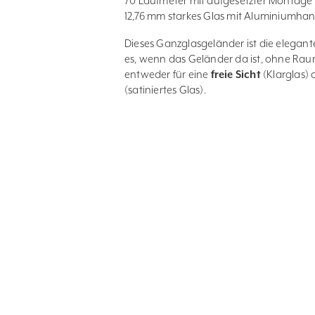
70 Laufmeter mit aufgesetzter Montage
12,76 mm starkes Glas mit Aluminiumhan
Dieses Ganzglasgeländer ist die elegant
es, wenn das Geländer da ist, ohne Rau
entweder für eine
freie Sicht
(Klarglas) 
(satiniertes Glas).