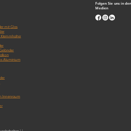
Folgen Sie uns in de
Medien
er mit Glas
der
& Klemmhalter
der
 Geländer
Balkon
us Aluminium
der
r
im Innenraum
er
orbehalten | |