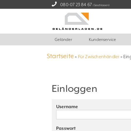
080-07 23 84 67
(Geschlossen)
Geländer
Kundenservice
Startseite
»
Für Zwischenhändler
»
Ein
Einloggen
Username
Passwort