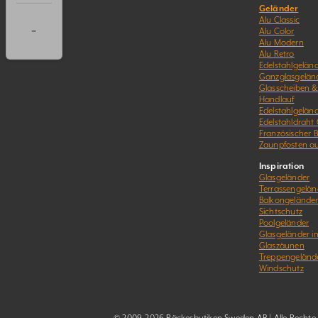
Geländer
Alu Classic
-
Alu Color
Alu Modern
Alu Retro
Edelstahlgeländ
Ganzglasgelän
Glasscheiben 
Handlauf
Edelstahlgelän
Edelstahldraht
Französischer 
Zaunpfosten a
Inspiration
Glasgeländer
Terrassengelän
Balkongelände
Sichtschutz
Poolgeländer
Glasgeländer 
Glaszäunen
Treppengeländ
Windschutz
© 2009-2026 Räckesbutiken Sweden AB | Alle Rechte v