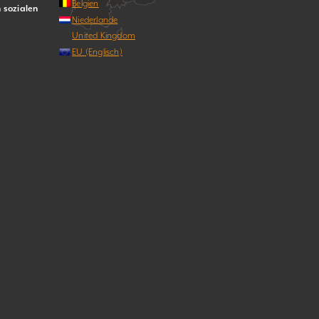
Belgien
n sozialen
Niederlande
United Kingdom
EU (Englisch)