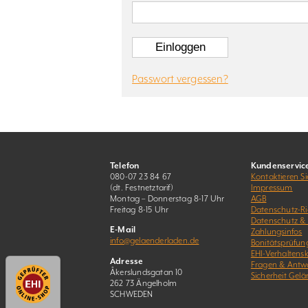
Passwort vergessen?
Telefon
Kundenservic
080-07 23 84 67
Kontaktieren Si
(dt. Festnetztarif)
Impressum
Montag – Donnerstag 8-17 Uhr
AGB
Freitag 8-15 Uhr
Datenschutz-Ric
Datenschutz &
E-Mail
Zahlungsinfos
info@gelaenderladen.de
Bonitätsprüfun
EHI-Verhaltens
Adresse
Fragen & Antw
Åkerslundsgatan 10
Sicherheit Gelä
262 73 Ängelholm
SCHWEDEN