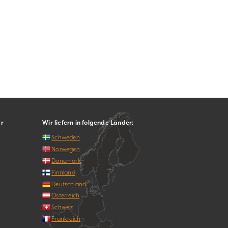
er
Wir liefern in folgende Länder:
Schweden
Norwegen
Dänemark
Finnland
Deutschland
Österreich
Schweiz
Frankreich