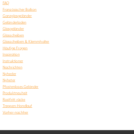
FAQ
Französischer Balkon
Ganzglasgeländer
Geländerladen
Glasgeländer
Glasscheiben
Glasscheiben & Klemmhalter
Häufige Fragen
Inspiration
Instruktioner
Nachrichten
Nyheder
Nyheter
Pfostenloses Geländer
Produktneuheit
Rostfritt räcke
Treppen-Handlauf
Vorher-nachher