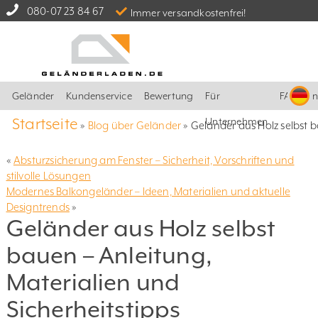
080-07 23 84 67
Immer versandkostenfrei!
Geländer
Kundenservice
Bewertung
Für
FAQ
I
Startseite
Unternehmen
»
Blog über Geländer
»
Geländer aus Holz selbst b
«
Absturzsicherung am Fenster – Sicherheit, Vorschriften und
stilvolle Lösungen
Modernes Balkongeländer – Ideen, Materialien und aktuelle
Designtrends
»
Geländer aus Holz selbst
bauen – Anleitung,
Materialien und
Sicherheitstipps