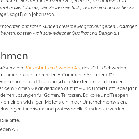
sind über Geländer, die entweder zu generisch, zu kompliziert zu
ebot basiert darauf, den Prozess einfach, inspirierend und sicher zu
age“
, sagt Björn Johansson.
 Wir möchten britischen Kunden dieselbe Möglichkeit geben, Lösungen
ebensstil passen – mit schwedischer Qualität und Design als
nehmen
präsenz von
Räckesbutiken Sweden AB
, das 2011 in Schweden
ernehmen zu den führenden E-Commerce-Anbietern für
 Räckesbutiken in 14 europäischen Märkten aktiv – darunter
 dem Namen Geländerladen auftritt – und unterstützt jedes Jahr
rten Lösungen für Gärten, Terrassen, Balkone und Treppen.
iert einen wichtigen Meilenstein in der Unternehmensvision,
rlösungen für private und professionelle Kunden zu werden.
Sie bitte:
weden AB