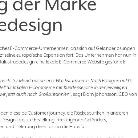
g der Marke
edesign
sches E-Commerce-Unternehmen, das sich auf Geländerlösungen
setzt seine europäische Expansion fort. Das Unternehmen hat nun in
alustradedesign eine lokale E-Commerce-Website gestartet:
er nächster Markt auf unserer Wachstumsreise. Nach Erfolgen auf 13
ll für lokalen E-Commerce mit Kundenservice in der jeweiligen
ir jetzt auch nach Großbritannien“
, sagt Björn Johansson, CEO von
nden dieselbe Customer Journey, die Räckesbutiken in anderen
es Design-Tool zur Erstellung ihres eigenen Geländers,
 und Lieferung direkt bis an die Haustür.