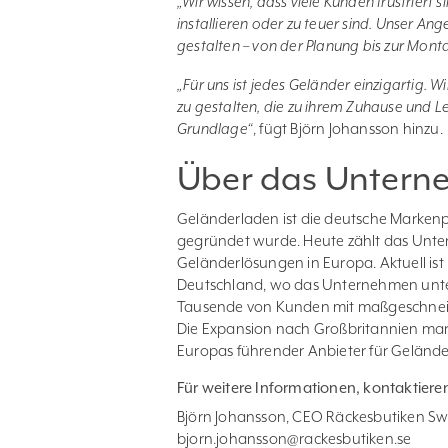
„Wir wissen, dass viele Kunden frustriert 
installieren oder zu teuer sind. Unser Ang
gestalten – von der Planung bis zur Mont
„Für uns ist jedes Geländer einzigartig.
zu gestalten, die zu ihrem Zuhause und L
Grundlage“
, fügt Björn Johansson hinzu.
Über das Unter
Geländerladen ist die deutsche Marken
gegründet wurde. Heute zählt das Unt
Geländerlösungen in Europa. Aktuell ist
Deutschland, wo das Unternehmen unter
Tausende von Kunden mit maßgeschneide
Die Expansion nach Großbritannien mark
Europas führender Anbieter für Gelände
Für weitere Informationen, kontaktieren 
Björn Johansson, CEO Räckesbutiken S
bjorn.johansson@rackesbutiken.se