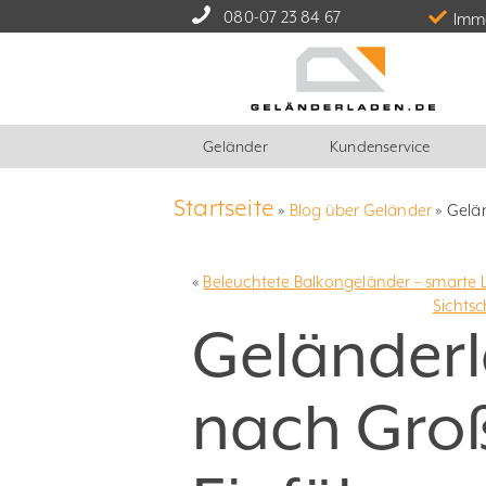
080-07 23 84 67
Imme
Geländer
Kundenservice
Startseite
»
Blog über Geländer
»
Gelä
«
Beleuchtete Balkongeländer – smarte 
Sichtsc
Geländerl
nach Groß