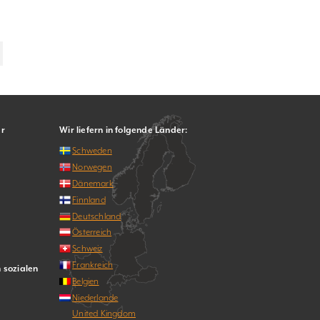
er
Wir liefern in folgende Länder:
Schweden
Norwegen
Dänemark
Finnland
Deutschland
Österreich
Schweiz
Frankreich
n sozialen
Belgien
Niederlande
United Kingdom