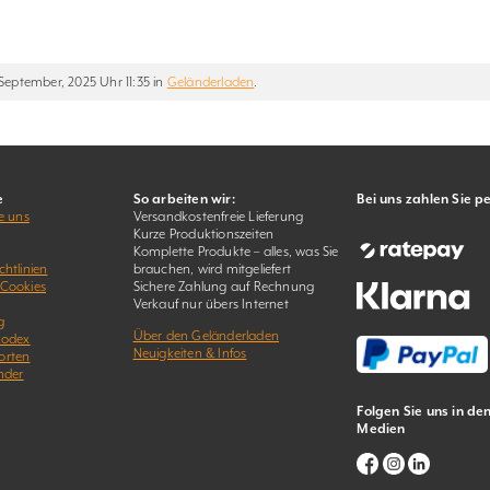
September, 2025 Uhr 11:35 in
Geländerladen
.
e
So arbeiten wir:
Bei uns zahlen Sie p
e uns
Versandkostenfreie Lieferung
Kurze Produktionszeiten
Komplette Produkte – alles, was Sie
htlinien
brauchen, wird mitgeliefert
 Cookies
Sichere Zahlung auf Rechnung
Verkauf nur übers Internet
g
Über den Geländerladen
kodex
Neuigkeiten & Infos
orten
nder
Folgen Sie uns in de
Medien