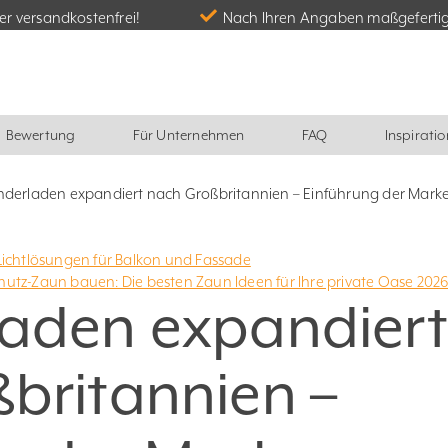
r versandkostenfrei!
Nach Ihren Angaben maßgeferti
Bewertung
Für Unternehmen
FAQ
Inspiratio
nderladen expandiert nach Großbritannien – Einführung der Mark
Lichtlösungen für Balkon und Fassade
hutz-Zaun bauen: Die besten Zaun Ideen für Ihre private Oase 202
aden expandiert
britannien –