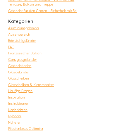
Terrasse, Balkon und Treppe
Geländer für den Garten – Sicherheit mit Stil
Kategorien
Aluminiumgeländer
Außenbereich
Edelstahlgeländer
FAQ
Französischer Balkon
Ganzglasgeländer
Geländerladen
Glasgeländer
Glasscheiben
Glasscheiben & Klemmhalter
Häufige Fragen
Inspiration
Instruktioner
Nachrichten
Nyheder
Nyheter
Pfostenloses Geländer