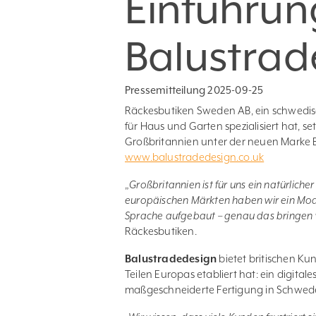
Einführun
Balustrad
Pressemitteilung 2025-09-25
Räckesbutiken Sweden AB, ein schwedi
für Haus und Garten spezialisiert hat, 
Großbritannien unter der neuen Marke B
www.balustradedesign.co.uk
„
Großbritannien ist für uns ein natürlich
europäischen Märkten haben wir ein Mode
Sprache aufgebaut – genau das bringen w
Räckesbutiken.
Balustradedesign
bietet britischen Ku
Teilen Europas etabliert hat: ein digital
maßgeschneiderte Fertigung in Schweden