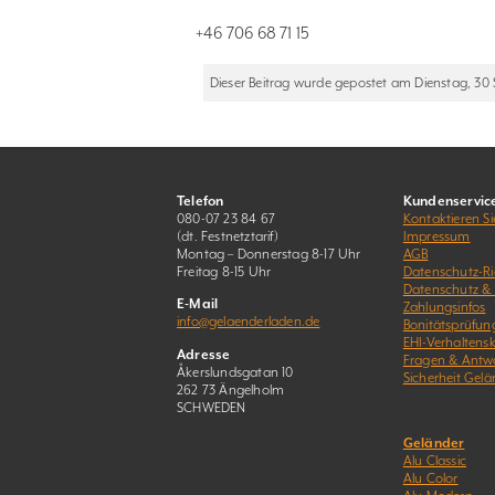
+46 706 68 71 15
Dieser Beitrag wurde gepostet am Dienstag, 30 
Telefon
Kundenservic
080-07 23 84 67
Kontaktieren Si
(dt. Festnetztarif)
Impressum
Montag – Donnerstag 8-17 Uhr
AGB
Freitag 8-15 Uhr
Datenschutz-Ric
Datenschutz &
E-Mail
Zahlungsinfos
info@gelaenderladen.de
Bonitätsprüfun
EHI-Verhaltens
Adresse
Fragen & Antw
Åkerslundsgatan 10
Sicherheit Gelä
262 73 Ängelholm
SCHWEDEN
Geländer
Alu Classic
Alu Color