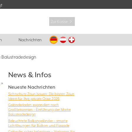
gt
Zur Kasse ﹥
n
Nachrichten
e Balustradedesign
News & Infos
6
»
Neueste Nachrichten
Sichtschutz-Zaun bauen: Die besten Zaun
Ideen für Ihre private Oase 2026
Geländerladen expandiert nach
Großbritannien – Einführung der Marke
Balustradedesign
Beleuchtete Balkongeländer – smarte
Lichtlösungen für Balkon und Fassade
Geländer sicher befestigen – Varianten für