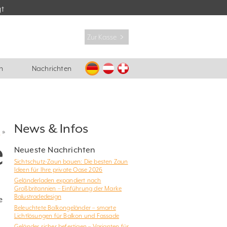
gt
Zur Kasse ﹥
n
Nachrichten
News & Infos
e
»
e
Neueste Nachrichten
Sichtschutz-Zaun bauen: Die besten Zaun
Ideen für Ihre private Oase 2026
Geländerladen expandiert nach
Großbritannien – Einführung der Marke
Balustradedesign
e
Beleuchtete Balkongeländer – smarte
Lichtlösungen für Balkon und Fassade
Geländer sicher befestigen – Varianten für