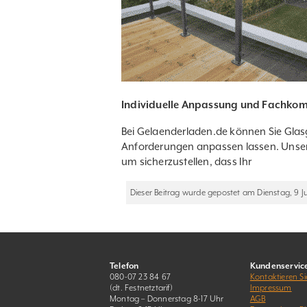
Individuelle Anpassung und Fachko
Bei
Gelaenderladen.de
können Sie Glasg
Anforderungen anpassen lassen. Unser 
um sicherzustellen, dass Ihr
Dieser Beitrag wurde gepostet am Dienstag, 9 Ju
Telefon
Kundenservic
080-07 23 84 67
Kontaktieren Si
(dt. Festnetztarif)
Impressum
Montag – Donnerstag 8-17 Uhr
AGB