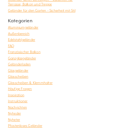
Terrasse, Balkon und Treppe
Geländer für den Garten – Sicherheit mit Stil
Kategorien
Aluminiumgeländer
Außenbereich
Edelstahlgeländer
FAQ
Französischer Balkon
Ganzglasgeländer
Geländerladen
Glasgeländer
Glasscheiben
Glasscheiben & Klemmhalter
Häufige Fragen
Inspiration
Instruktioner
Nachrichten
Nyheder
Nyheter
Pfostenloses Geländer