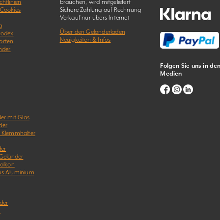
htlinien
brauchen, wird mitgeliefert
 Cookies
Sichere Zahlung auf Rechnung
Verkauf nur übers Internet
g
Über den Geländerladen
kodex
Neuigkeiten & Infos
orten
nder
Folgen Sie uns in de
Medien
er mit Glas
der
& Klemmhalter
der
 Geländer
Balkon
us Aluminium
der
r