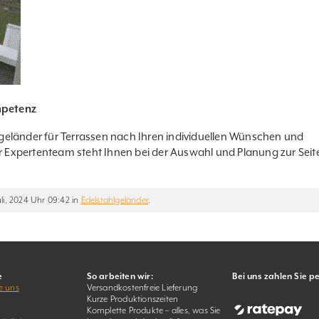
mpetenz
eländer für Terrassen nach Ihren individuellen Wünschen und
Expertenteam steht Ihnen bei der Auswahl und Planung zur Seit
li, 2024 Uhr 09:42 in
Edelstahlgeländer
.
e
So arbeiten wir:
Bei uns zahlen Sie p
e uns
Versandkostenfreie Lieferung
Kurze Produktionszeiten
Komplette Produkte – alles, was Sie