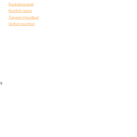
Produktneuheit
Rostfritt räcke
Treppen-Handlauf
Vorher-nachher
es