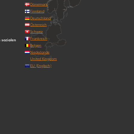
Dänemark
Finnland
Deutschland
Österreich
Schweiz
Frankreich
n sozialen
Belgien
Niederlande
United Kingdom
EU (Englisch)