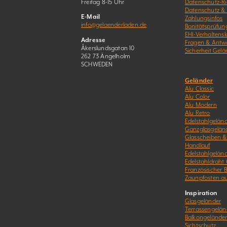
Freitag 8-15 Uhr
Datenschutz-Ric
Datenschutz &
E-Mail
Zahlungsinfos
info@gelaenderladen.de
Bonitätsprüfun
EHI-Verhaltens
Adresse
Fragen & Antw
Åkerslundsgatan 10
Sicherheit Gelä
262 73 Ängelholm
SCHWEDEN
Geländer
Alu Classic
Alu Color
Alu Modern
Alu Retro
Edelstahlgeländ
Ganzglasgelän
Glasscheiben 
Handlauf
Edelstahlgelän
Edelstahldraht
Französischer 
Zaunpfosten a
Inspiration
Glasgeländer
Terrassengelän
Balkongelände
Sichtschutz