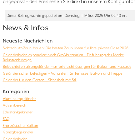
angepasst – den Preis sehen Sie direkt in unserem Konfigurator.
Dieser Beitrag wurde gepostet am Dienstag, 11 März, 2025 Uhr 02:40 in .
News & Infos
Neueste Nachrichten
Sichtschutz-Zaun bauen: Die besten Zaun Ideen für Ihre private Oase 2026
Geländerladen expandiert nach Großbritannien – Einführung der Marke
Balustradedesign
Beleuchtete Balkongeländer – smarte Lichtlösungen für Balkon und Fassade
Geländer sicher befestigen – Varianten für Terrasse, Balkon und Treppe
Geländer für den Garten – Sicherheit mit Stil
Kategorien
Aluminiumgeländer
Außenbereich
Edelstahlgeländer
FAQ
Französischer Balkon
Ganzglasgeländer
Geländerladen