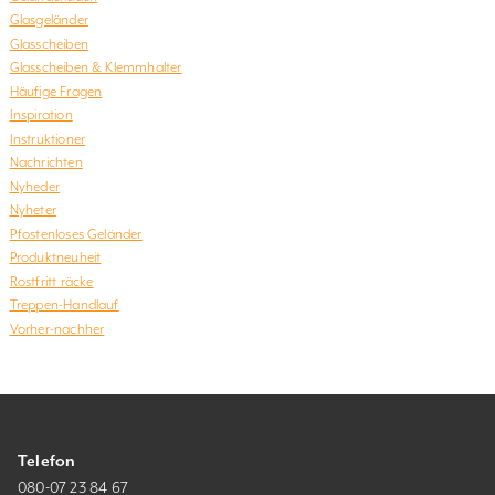
Glasgeländer
Glasscheiben
Glasscheiben & Klemmhalter
Häufige Fragen
Inspiration
Instruktioner
Nachrichten
Nyheder
Nyheter
Pfostenloses Geländer
Produktneuheit
Rostfritt räcke
Treppen-Handlauf
Vorher-nachher
Telefon
080-07 23 84 67