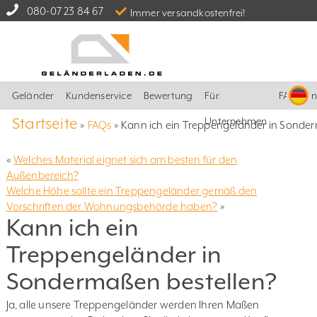
080-07 23 84 67
Immer versandkostenfrei!
Geländer
Kundenservice
Bewertung
Für
FAQ
I
Startseite
Unternehmen
»
FAQs
»
Kann ich ein Treppengeländer in Sonder
«
Welches Material eignet sich am besten für den
Außenbereich?
Welche Höhe sollte ein Treppengeländer gemäß den
Vorschriften der Wohnungsbehörde haben?
»
Kann ich ein
Treppengeländer in
Sondermaßen bestellen?
Ja, alle unsere Treppengeländer werden Ihren Maßen