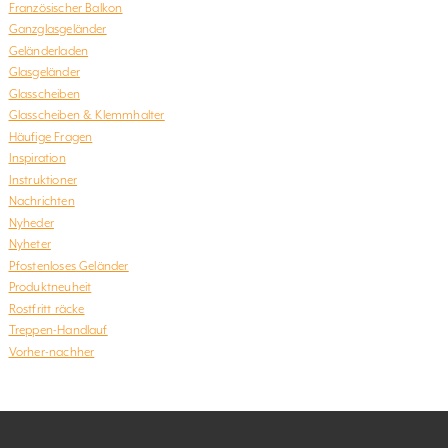
Französischer Balkon
Ganzglasgeländer
Geländerladen
Glasgeländer
Glasscheiben
Glasscheiben & Klemmhalter
Häufige Fragen
Inspiration
Instruktioner
Nachrichten
Nyheder
Nyheter
Pfostenloses Geländer
Produktneuheit
Rostfritt räcke
Treppen-Handlauf
Vorher-nachher