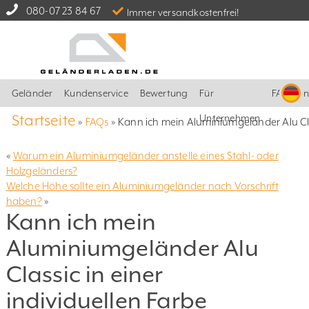
080-07 23 84 67
Immer versandkostenfrei!
Geländer
Kundenservice
Bewertung
Für
FAQ
I
Startseite
Unternehmen
»
FAQs
»
Kann ich mein Aluminiumgeländer Alu Clas
«
Warum ein Aluminiumgeländer anstelle eines Stahl- oder
Holzgeländers?
Welche Höhe sollte ein Aluminiumgeländer nach Vorschrift
haben?
»
Kann ich mein
Aluminiumgeländer Alu
Classic in einer
individuellen Farbe