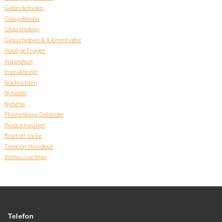
Geländerladen
Glasgeländer
Glasscheiben
Glasscheiben & Klemmhalter
Häufige Fragen
Inspiration
Instruktioner
Nachrichten
Nyheder
Nyheter
Pfostenloses Geländer
Produktneuheit
Rostfritt räcke
Treppen-Handlauf
Vorher-nachher
Telefon