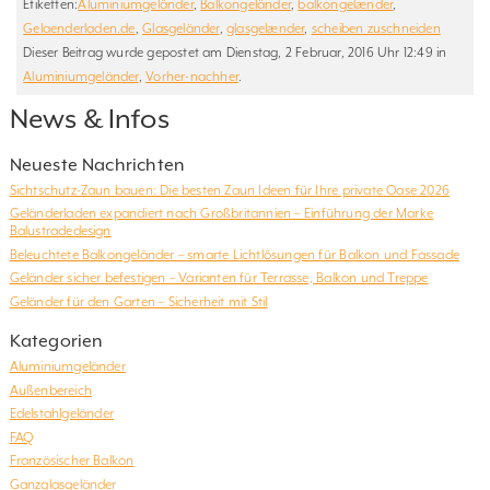
Etiketten:
Aluminiumgeländer
,
Balkongeländer
,
balkongelænder
,
Gelaenderladen.de
,
Glasgeländer
,
glasgelænder
,
scheiben zuschneiden
Dieser Beitrag wurde gepostet am Dienstag, 2 Februar, 2016 Uhr 12:49 in
Aluminiumgeländer
,
Vorher-nachher
.
News & Infos
Neueste Nachrichten
Sichtschutz-Zaun bauen: Die besten Zaun Ideen für Ihre private Oase 2026
Geländerladen expandiert nach Großbritannien – Einführung der Marke
Balustradedesign
Beleuchtete Balkongeländer – smarte Lichtlösungen für Balkon und Fassade
Geländer sicher befestigen – Varianten für Terrasse, Balkon und Treppe
Geländer für den Garten – Sicherheit mit Stil
Kategorien
Aluminiumgeländer
Außenbereich
Edelstahlgeländer
FAQ
Französischer Balkon
Ganzglasgeländer