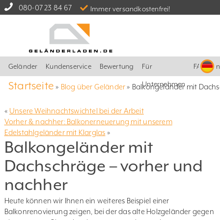
080-07 23 84 67
Immer versandkostenfrei!
Geländer
Kundenservice
Bewertung
Für
FAQ
I
Startseite
Unternehmen
»
Blog über Geländer
»
Balkongeländer mit Dachs
«
Unsere Weihnachtswichtel bei der Arbeit
Vorher & nachher: Balkonerneuerung mit unserem
Edelstahlgeländer mit Klarglas
»
Balkongeländer mit
Dachschräge – vorher und
nachher
Heute können wir Ihnen ein weiteres Beispiel einer
Balkonrenovierung zeigen, bei der das alte Holzgeländer gegen