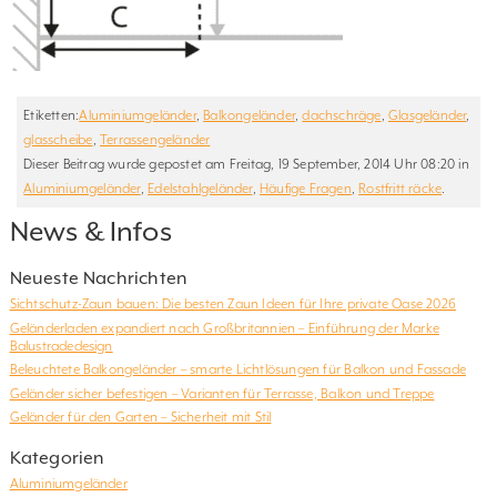
Etiketten:
Aluminiumgeländer
,
Balkongeländer
,
dachschräge
,
Glasgeländer
,
glasscheibe
,
Terrassengeländer
Dieser Beitrag wurde gepostet am Freitag, 19 September, 2014 Uhr 08:20 in
Aluminiumgeländer
,
Edelstahlgeländer
,
Häufige Fragen
,
Rostfritt räcke
.
News & Infos
Neueste Nachrichten
Sichtschutz-Zaun bauen: Die besten Zaun Ideen für Ihre private Oase 2026
Geländerladen expandiert nach Großbritannien – Einführung der Marke
Balustradedesign
Beleuchtete Balkongeländer – smarte Lichtlösungen für Balkon und Fassade
Geländer sicher befestigen – Varianten für Terrasse, Balkon und Treppe
Geländer für den Garten – Sicherheit mit Stil
Kategorien
Aluminiumgeländer