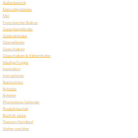
Außenbereich
Edelstahlgeländer
FAQ
Französischer Balkon
Ganzglasgeländer
Geländerladen
Glasgeländer
Glasscheiben
Glasscheiben & Klemmhalter
Häufige Fragen
Inspiration
Instruktioner
Nachrichten
Nyheder
Nyheter
Pfostenloses Geländer
Produktneuheit
Rostfritt räcke
Treppen-Handlauf
Vorher-nachher