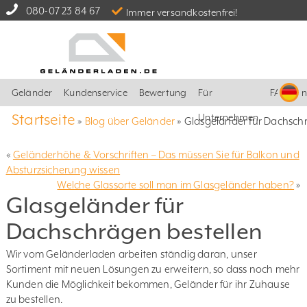
080-07 23 84 67
Immer versandkostenfrei!
Geländer
Kundenservice
Bewertung
Für
FAQ
I
Startseite
Unternehmen
»
Blog über Geländer
»
Glasgeländer für Dachsch
«
Geländerhöhe & Vorschriften – Das müssen Sie für Balkon und
Absturzsicherung wissen
Welche Glassorte soll man im Glasgeländer haben?
»
Glasgeländer für
Dachschrägen bestellen
Wir vom Geländerladen arbeiten ständig daran, unser
Sortiment mit neuen Lösungen zu erweitern, so dass noch mehr
Kunden die Möglichkeit bekommen, Geländer für ihr Zuhause
zu bestellen.