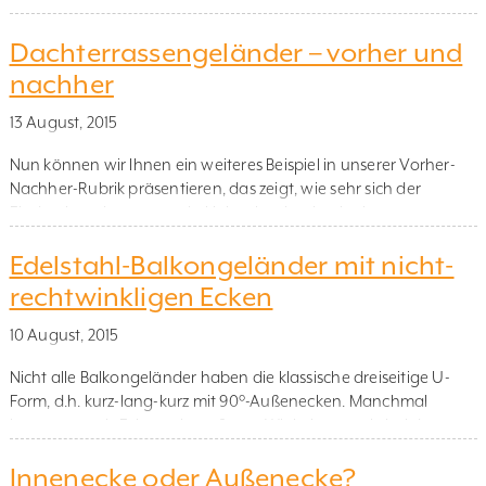
reinigen. Die innovative Versiegelung bildet eine unsichtbare
Dachterrassengeländer – vorher und
Schutzschicht, die verhindert, dass Wasser, Schmutz und Kalk
auf der Oberfläche haften bleiben. Dadurch perlen
nachher
Wassertropfen einfach ab und nehmen Schmutzpartikel mit.
Diese spezielle […]
13 August, 2015
Nun können wir Ihnen ein weiteres Beispiel in unserer Vorher-
Nachher-Rubrik präsentieren, das zeigt, wie sehr sich der
Eindruck ändert, wenn ein Holzgeländer durch ein
Glasgeländer ersetzt wird. In diesem Fall hat der Kunde die alte
Edelstahl-Balkongeländer mit nicht-
Brüstung auf seiner Dachterrasse vollständig entfernt und
durch unser aufgesetzt montiertes Edelstahlgeländer mit
rechtwinkligen Ecken
satiniertem Glas (satinierte Verbundfolie) ersetzt. Hier sehen […]
10 August, 2015
Nicht alle Balkongeländer haben die klassische dreiseitige U-
Form, d.h. kurz-lang-kurz mit 90°-Außenecken. Manchmal
kommen auch Ecken mit größeren Winkeln vor, wie bei dem
folgenden Beispiel: Ein Edelstahl-Balkongeländer mit nicht-
Innenecke oder Außenecke?
rechtwinkligen Ecken, das mit seinen fünf Geländerseiten eine