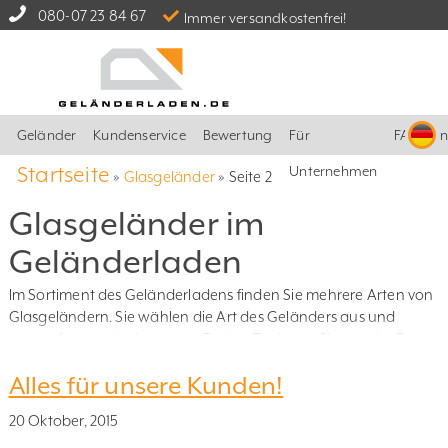
080-07 23 84 67
Immer versandkostenfrei!
Geländer
Kundenservice
Bewertung
Für
FAQ
I
Startseite
Unternehmen
»
Glasgeländer
»
Seite 2
Glasgeländer im
Geländerladen
Im Sortiment des Geländerladens finden Sie mehrere Arten von
Glasgeländern. Sie wählen die Art des Geländers aus und
entwerfen es mittels unseres Design-Tools, wo Sie von der Form
der Klemmhalter bis hin zum Material des Obergurtes oder der
Alles für unsere Kunden!
Farbe des Glases alles selbst auswählen können.
20 Oktober, 2015