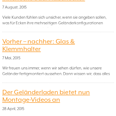
etwas geschwungene Form aufweist. Die erste Seite rechts geht
7 August, 2015
in eine Innenecke über (d.h. die Ecke zeigt nach innen), […]
Viele Kunden fühlen sich unsicher, wenn sie angeben sollen,
was für Ecken ihre mehrseitigen Geländerkonfigurationen
haben. Wir definieren die Ecken immer ausgehend von der
Geländer-Innenseite, d.h. wenn wir auf der Bodenfläche stehen,
Vorher – nachher: Glas &
die eine Absturzsicherung erhalten soll. Dann zeigt eine
Außenecke vom Betrachter weg, während eine Innenecke zum
Klemmhalter
Betrachter hin zeigt. Wie wichtig es ist, […]
7 Mai, 2015
Wir freuen uns immer, wenn wir sehen dürfen, wie unsere
Geländer fertigmontiert aussehen. Dann wissen wir, dass alles
gut geklappt hat – von der Bestellung über Produktion bis zur
Auslieferung. Ein Kunde hat uns Bilder zur Verfügung gestellt,
Der Geländerladen bietet nun
die zeigen, wie sehr sich der Eindruck eines Hauses ändert,
wenn die alte Geländerverkleidung mit einer Glasfüllung […]
Montage-Videos an
28 April, 2015