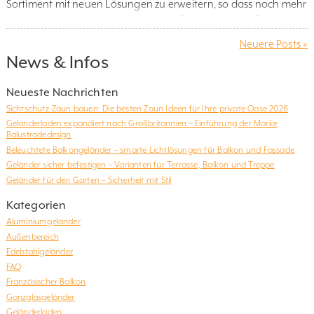
Sortiment mit neuen Lösungen zu erweitern, so dass noch mehr
Kunden die Möglichkeit bekommen, Geländer für ihr Zuhause
zu bestellen. Glasgeländer an Dachschrägen Es kommt nicht
Neuere Posts »
selten vor, dass das Geländer an einer Dachschräge enden soll.
News & Infos
Das stellt besondere Anforderungen an das Geländer und
erfordert eine an einer […]
Neueste Nachrichten
Sichtschutz-Zaun bauen: Die besten Zaun Ideen für Ihre private Oase 2026
Geländerladen expandiert nach Großbritannien – Einführung der Marke
Balustradedesign
Beleuchtete Balkongeländer – smarte Lichtlösungen für Balkon und Fassade
Geländer sicher befestigen – Varianten für Terrasse, Balkon und Treppe
Geländer für den Garten – Sicherheit mit Stil
Kategorien
Aluminiumgeländer
Außenbereich
Edelstahlgeländer
FAQ
Französischer Balkon
Ganzglasgeländer
Geländerladen