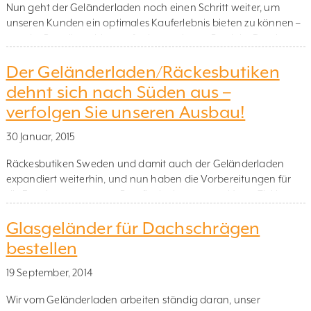
Nun geht der Geländerladen noch einen Schritt weiter, um
unseren Kunden ein optimales Kauferlebnis bieten zu können –
von der Bestellung bis zum fertigmontierten Produkt. Damit es
für unsere Kunden so leicht wie möglich wird, unsere Produkte
Der Geländerladen/Räckesbutiken
zu montieren, haben wir vor kurzem Montage-Videos zu
unseren Produkten erstellt. Zusammen mit den Videos haben
dehnt sich nach Süden aus –
wir nun […]
verfolgen Sie unseren Ausbau!
30 Januar, 2015
Räckesbutiken Sweden und damit auch der Geländerladen
expandiert weiterhin, und nun haben die Vorbereitungen für
die Erweiterung unserer Bürofläche begonnen. Unser Ziel ist,
uns ständig weiterzuentwickeln – und dazu brauchen wir mehr
Glasgeländer für Dachschrägen
Platz. Der Bürobereich wird deshalb um 250 m² auf ca. 400 m²
erweitert. Da es einen leerstehenden Lagerraum im südlichen
bestellen
Gebäudebereich gab, war […]
19 September, 2014
Wir vom Geländerladen arbeiten ständig daran, unser