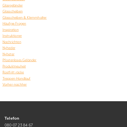
Glasgeländer
Glasscheiben
Glasscheiben & Klemmhalter
Häufige Fragen
Inspiration
Instruktioner
Nachrichten
Nyheder
Nyheter
Pfostenloses Geländer
Produktneuheit
Rostfritt räcke
Treppen-Handlauf
Vorher-nachher
Telefon
080-07 23 84 67