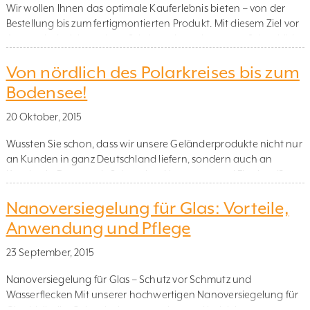
Wir wollen Ihnen das optimale Kauferlebnis bieten – von der
Bestellung bis zum fertigmontierten Produkt. Mit diesem Ziel vor
Augen sind wir jetzt einen Schritt weitergekommen. Schaubild
Ihres Geländers Unser Programmierer Mikael Linusson hat
Von nördlich des Polarkreises bis zum
nämlich eine neue Funktion in unserem Konfigurationssystem
erstellt, die es ermöglicht, sekundenschnell ein Schaubild des
Bodensee!
von Ihnen konfigurierten Geländers zu erstellen. […]
20 Oktober, 2015
Wussten Sie schon, dass wir unsere Geländerprodukte nicht nur
an Kunden in ganz Deutschland liefern, sondern auch an
Kunden in Dänemark, Schweden, Norwegen und Finnland?
Unsere südlichste Lieferung ging nach Lindau am Bodensee
Nanoversiegelung für Glas: Vorteile,
und die nördlichste nach Kirkenes in Nordnorwegen – ein
Abstand von 3.300 km! Damit haben über 100 Millionen Kunden
Anwendung und Pflege
die Möglichkeit, auf […]
23 September, 2015
Nanoversiegelung für Glas – Schutz vor Schmutz und
Wasserflecken Mit unserer hochwertigen Nanoversiegelung für
Glas bleibt Ihr Geländer länger sauber und ist leichter zu